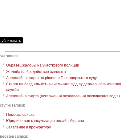
ожі записи:
Образец жалобы на участкового полиции
Жалоба на бездействие адвоката
Апеляційна скарга на рішення Господарського суду
Скарга на бездіяльність начальника відділу державної виконавчої
служби
Апеляційна скарга (оскарження позбавлення посвідчення водія)
ступні записи:
Помощь юриста
Юридическая консультация онлайн Украина
Заявление в прокуратуру
передні записи: