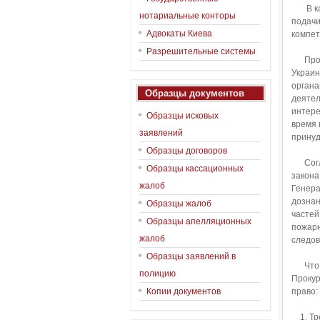
В к
нотариальные конторы
подачи
Адвокаты Киева
компет
Разрешительные системы
Про
Украи
органа
Образцы документов
деятел
интере
Образцы исковых
время 
заявлений
принуд
Образцы договоров
Сог
Образцы кассационных
закона
жалоб
Генера
дознан
Образцы жалоб
частей
Образцы апелляционных
пожарн
жалоб
следов
Образцы заявлений в
Что
полицию
Прокур
Копии документов
право:
1.
Тр