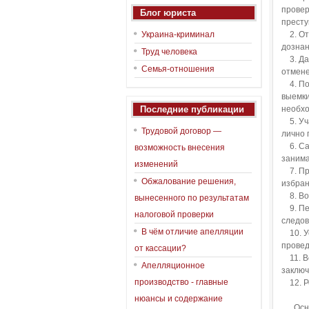
провер
Блог юриста
престу
Украина-криминал
2.
От
дознан
Труд человека
3.
Да
Семья-отношения
отмене
4.
По
выемки
Последние публикации
необхо
5.
Уч
Трудовой договор —
лично 
6.
Са
возможность внесения
занима
изменений
7.
Пр
Обжалование решения,
избран
8.
Во
вынесенного по результатам
9.
Пе
налоговой проверки
следов
В чём отличие апелляции
10.
У
провед
от кассации?
11.
В
Апелляционное
заключ
производство - главные
12.
Р
нюансы и содержание
Осн