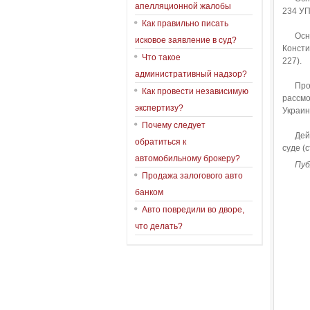
апелляционной жалобы
234 УП
Как правильно писать
О
сн
исковое заявление в суд?
Консти
Что такое
227).
административный надзор?
Про
Как провести независимую
рассмо
экспертизу?
Украин
Почему следует
Дей
обратиться к
суде (
автомобильному брокеру?
Публи
Продажа залогового авто
банком
Авто повредили во дворе,
что делать?