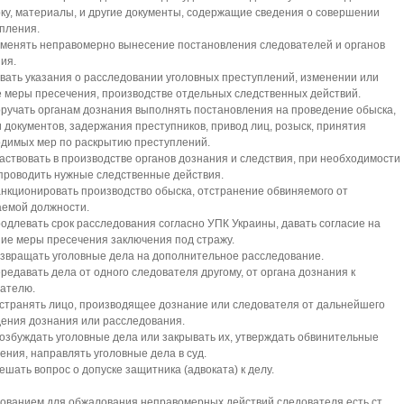
ку, материалы, и другие документы, содержащие сведения о совершении
пления.
менять неправомерно вынесение постановления следователей и органов
ия.
вать указания о расследовании уголовных преступлений, изменении или
 меры пресечения, производстве отдельных следственных действий.
ручать органам дознания выполнять постановления на проведение обыска,
 документов, задержания преступников, привод лиц, розыск, принятия
димых мер по раскрытию преступлений.
аствовать в производстве органов дознания и следствия, при необходимости
проводить нужные следственные действия.
нкционировать производство обыска, отстранение обвиняемого от
емой должности.
одлевать срок расследования согласно УПК Украины, давать согласие на
ие меры пресечения заключения под стражу.
звращать уголовные дела на дополнительное расследование.
редавать дела от одного следователя другому, от органа дознания к
ателю.
странять лицо, производящее дознание или следователя от дальнейшего
ения дознания или расследования.
озбуждать уголовные дела или закрывать их, утверждать обвинительные
ения, направлять уголовные дела в суд.
ешать вопрос о допуске защитника (адвоката) к делу.
ованием для обжалования неправомерных действий следователя есть ст.