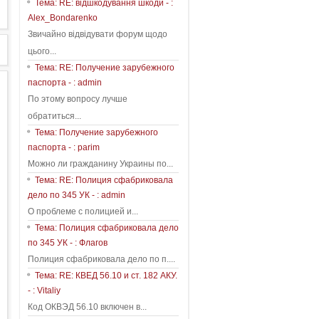
Тема: RE: відшкодування шкоди - :
Alex_Bondarenko
Звичайно відвідувати форум щодо
цього...
Тема: RE: Получение зарубежного
паспорта - : admin
По этому вопросу лучше
обратиться...
Тема: Получение зарубежного
паспорта - : parim
Можно ли гражданину Украины по...
Тема: RE: Полиция сфабриковала
дело по 345 УК - : admin
О проблеме с полицией и...
Тема: Полиция сфабриковала дело
по 345 УК - : Флагов
Полиция сфабриковала дело по п....
Тема: RE: КВЕД 56.10 и ст. 182 АКУ.
- : Vitaliy
Код ОКВЭД 56.10 включен в...