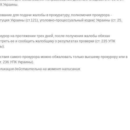
К Украины
.
ование для подачи жалобы в прокуратуру, полномочия прокурора -
туция Украины (ст.121), уголовно-процессуальный кодекс Украины (ст.
25,
курор на протяжении трех дней, после получения жалобы обязан
треть ее и сообщить жалобщик
у
о результатах проверки (ст. 235 УПК
ы).
ствия самого прокурора можно обжаловать только высшему прокурору или в
ст. 236 УПК Украины).
кация действительна на момент написания.