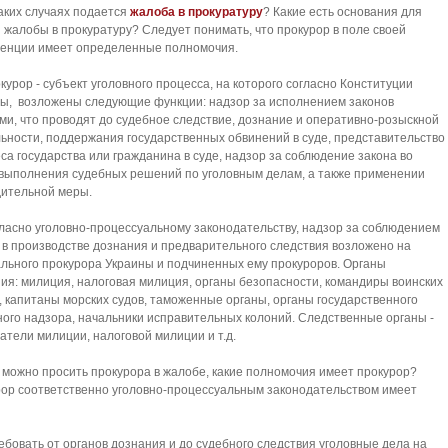
аких случаях подается
жалоба в прокуратуру
?
Какие есть основания для
 жалобы в прокуратуру?
Следует понимать, что прокурор в поле своей
енции имеет определенные полномочия.
курор - субъект уголовного процесса, на которого согласно Конституции
ны,
возложены следующие функции: надзор за исполнением законов
ми, что проводят до судебное следствие, дознание и оперативно-розыскной
ьности, поддержания государственных обвинений в суде, представительство
са государства или гражданина в суде, надзор
за соблюдение закона во
выполнения судебных решений по уголовным делам, а также применении
ительной меры.
ласно уголовно-процессуальному законодательству, надзор за соблюдением
 в производстве дознания и предварительного следствия возложено на
льного прокурора Украины и подчиненных ему прокуроров.
Органы
ия: милиция, налоговая милиция, органы безопасности, командиры воинских
, капитаны морских судов, таможенные органы, органы государственного
ого надзора, начальники исправительных колоний.
Следственные органы -
атели милиции, налоговой милиции и т.д.
 можно просить прокурора в жалобе, какие полномочия имеет прокурор?
ор соответственно уголовно-процессуальным законодательством имеет
ебовать от органов дознания и до судебного следствия уголовные дела на