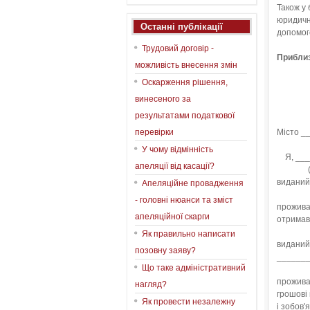
Також у 
юридичн
Останні публікації
допомог
Трудовий договір -
Приблиз
можливість внесення змін
Оскарження рішення,
Р
винесеного за
в от
результатами податкової
перевірки
Міс
У чому відмінність
Я, ____
апеляції від касації?
(П. І.
видани
Апеляційне провадження
(ко
- головні нюанси та зміст
прожива
апеляційної скарги
отримав
(П. І.
Як правильно написати
виданий
позовну заяву?
______
Що таке адміністративний
(ко
прожива
нагляд?
грошові 
Як провести незалежну
і зобов'