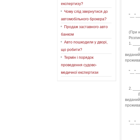
експертизу?
Чому слід звернутися до
"__"___
автомобільного брокера?
(підпи
Продаж заставного авто
(При не
банком
Розписк
Авто пошкодили у дворі,
1. ____
(П. і.
що робити?
видани
Термін і порядок
прожива
проведення судово-
"__"___
медичної експертизи
(підп
2. ____
(П. І.
видани
прожива
"__"___
(підпи