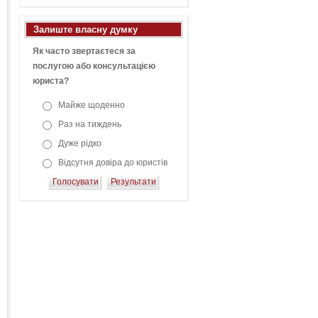
Залиште власну думку
Як часто звертаєтеся за
послугою або консультацією
юриста?
Майже щоденно
Раз на тиждень
Дуже рідко
Відсутня довіра до юристів