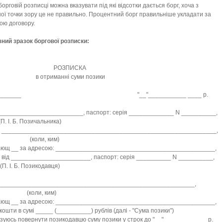
борговій розписці можна вказувати під які відсотки дається борг, хоча з
ої точки зору це не правильно. Процентний борг правильніше укладати за
ою договору.
ний зразок боргової розписки:
ОЗПИСКА
риманні суми позики
то ________ "__"___________ ____ р.
_______________________, паспорт: серія _____________ N __________,
 Б. Позичальника)
й ______________________________________________________________,
ли, ким)
ющ __ за адресою: ______________________________________________,
 від _______________________, паспорт: серія __________ N __________,
 Б. Позикодавця)
_________________________________________________________,
ли, ким)
ющ __ за адресою: ______________________________________________,
кошти в сумі _____ (__________) рублів (далі - "Сума позики")
язуюсь повернути позикодавцю суму позики у строк до "__"_________ ___ р.