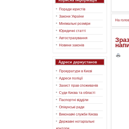
Корисна інформація
Поради юристів
Закони України
На голо
Мінімальні розміри
Юридичні статті
Автострахування
Зраз
нап
Новини законів
Адреси держустанов
Прокуратури в Києві
Адреси поліції
Захист прав споживачів
Суди Києва та області
Паспортні відділи
Опікунські ради
Виконавчі служби Києва
Державні нотаріальні
контори