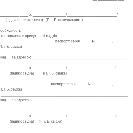
________ ____ р. ________________/________________________/
с позичальника) (П. І. Б. позичальника)
обхідності:
а складена в присутності свідків:
_________________________, паспорт: серія _____ N ________,
 Б. свідка)
й _____________________________________________________________,
ющ __ за адресою: _____________________________________________.
________ ____ р. ________________/_______________________/
ис свідка) (П. І. Б. свідка)
_______________________, паспорт: серія _____ N __________,
 Б. свідка)
й _____________________________________________________________,
ющ __ за адресою: _____________________________________________
________ ____ р. ________________/_______________________/)
с свідка) (П. і. Б. свідка).