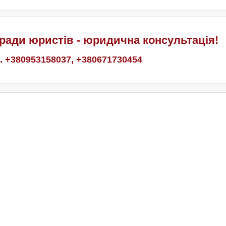
ради юристів - юридична консультація!
. +380953158037, +380671730454