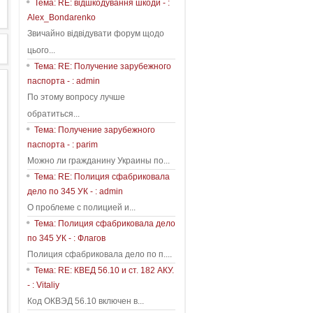
Тема: RE: відшкодування шкоди - :
Alex_Bondarenko
Звичайно відвідувати форум щодо
цього...
Тема: RE: Получение зарубежного
паспорта - : admin
По этому вопросу лучше
обратиться...
Тема: Получение зарубежного
паспорта - : parim
Можно ли гражданину Украины по...
Тема: RE: Полиция сфабриковала
дело по 345 УК - : admin
О проблеме с полицией и...
Тема: Полиция сфабриковала дело
по 345 УК - : Флагов
Полиция сфабриковала дело по п....
Тема: RE: КВЕД 56.10 и ст. 182 АКУ.
- : Vitaliy
Код ОКВЭД 56.10 включен в...