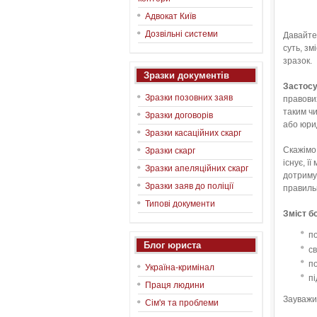
Адвокат Київ
Дозвільні системи
Давайте 
суть, зм
зразок.
Зразки документів
Застосу
Зразки позовних заяв
правових
таким ч
Зразки договорів
або юри
Зразки касаційних скарг
Скажімо 
Зразки скарг
існує, ї
Зразки апеляційних скарг
дотримув
Зразки заяв до поліції
правиль
Типові документи
Зміст б
по
Блог юриста
св
по
Україна-кримінал
пі
Праця людини
Зауважим
Сім'я та проблеми