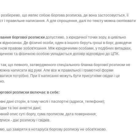
розберемо, що являє собою боргова розписка, де вона застосовується, її
іст і правильне написання. А для спрощення, далі по тексту можна скопіювати
вання боргової розписки
допустимо, з юридичної точки зору, в цивільно
 відносинах. Де фізичні особи, один в іншого беруть гроші в борг, доводячи
ином правове зобов'язання. Між юридичними особами, у подібних випадках,
дичною та фізичною особою укладається договір відповідно до ЦПК.
так, що певного, затвердженого спеціального бланка боргової розписки не
ї можна написати від руки. Але все ж правильної і грамотної форми
атися потрібно. При її написанні можуть бути присутніми свідки і це
но.
оргової розписки включає в себе:
вні дані сторін, в тому числі і паспортні (адреси, телефони);
ідки та їхні анкетні дані;
вний опис суті боргу, сума прописом, дата повернення;
дписи - дає розписку і свідків.
о, що завіряти в нотаріуса боргову розписку не обов'язково.