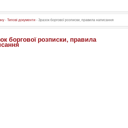
вну
-
Типові документи
- Зразок боргової розписки, правила написання
ок боргової розписки, правила
исання