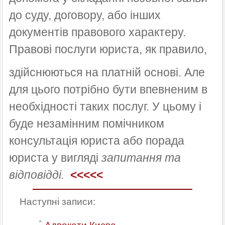
до суду, договору, або інших
документів правового характеру.
Правові
послуги
юриста
,
як
правило
,
здійснюються
на
платній
основі
.
Але
для
цього
потрібно
бути
впевненим
в
необхідності
таких
послуг
.
У
цьому
і
буде
незамінним
помічником
консультація
юриста
або порада
юриста у вигляді
запитання та
відповідді.
<<<<<
Наступні записи: