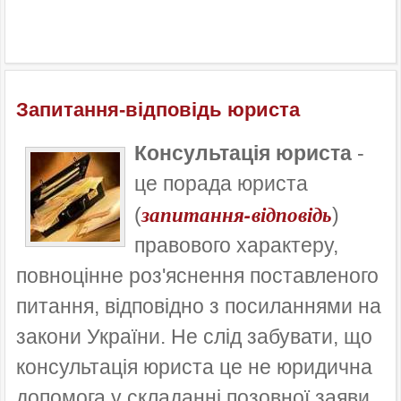
Запитання-відповідь юриста
Консультація
юриста
-
це
порада
юриста
запитання-відповідь
(
)
правового
характеру
,
повноцінне
роз'яснення
поставленого
питання
,
відповідно
з посиланнями на
закони
України
.
Не слід
забувати
,
що
консультація
юриста
це
не юридична
допомога
у складанні
позовної
заяви