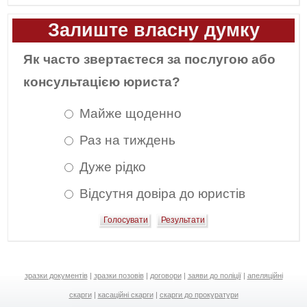
Залиште власну думку
Як часто звертаєтеся за послугою або
консультацією юриста?
Майже щоденно
Раз на тиждень
Дуже рідко
Відсутня довіра до юристів
зразки документів
|
зразки позовів
|
договори
|
заяви до поліції
|
апеляційні
скарги
|
касаційні скарги
|
скарги до прокуратури