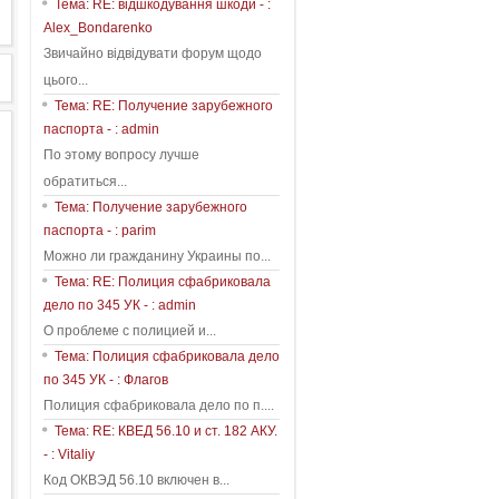
Тема: RE: відшкодування шкоди - :
Alex_Bondarenko
Звичайно відвідувати форум щодо
цього...
Тема: RE: Получение зарубежного
паспорта - : admin
По этому вопросу лучше
обратиться...
Тема: Получение зарубежного
паспорта - : parim
Можно ли гражданину Украины по...
Тема: RE: Полиция сфабриковала
дело по 345 УК - : admin
О проблеме с полицией и...
Тема: Полиция сфабриковала дело
по 345 УК - : Флагов
Полиция сфабриковала дело по п....
Тема: RE: КВЕД 56.10 и ст. 182 АКУ.
- : Vitaliy
Код ОКВЭД 56.10 включен в...