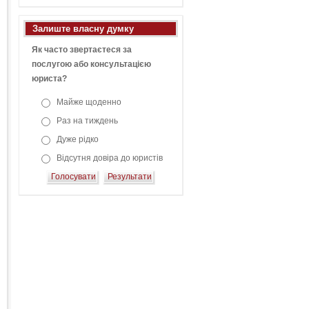
Залиште власну думку
Як часто звертаєтеся за
послугою або консультацією
юриста?
Майже щоденно
Раз на тиждень
Дуже рідко
Відсутня довіра до юристів