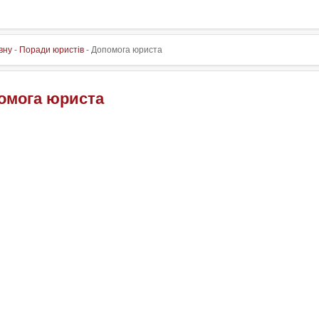
вну
-
Поради юристів
- Допомога юриста
омога юриста