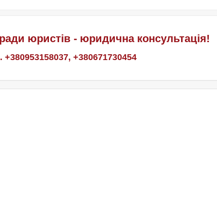
ради юристів - юридична консультація!
. +380953158037, +380671730454