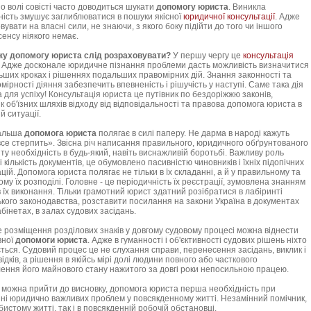
олі совісті часто доводиться шукати
допомогу юриста
. Виникла
ність змушує заглиблюватися в пошуки якісної
юридичної консультації
. Адже
увати на власні сили, не знаючи, з якого боку підійти до того чи іншого
сенсу ніякого немає.
ку допомогу юриста слід розраховувати?
У першу чергу це
консультація
. Адже досконале юридичне пізнання проблеми дасть можливість визначитися
ьших кроках і рішеннях подальших правомірних дій. Знання законності та
мірності діяння забезпечить впевненість і рішучість у наступі. Саме така дія
а для успіху! Консультація юриста це путівник по бездоріжжю законів,
к об'їзних шляхів відходу від відповідальності та правова допомога юриста в
й ситуації.
льша
допомога юриста
полягає в силі паперу. Не дарма в народі кажуть
все стерпить». Звісна річ написання правильного, юридичного обґрунтованого
ту необхідність в будь-який, навіть виснажливій боротьбі. Важливу роль
 і кількість документів, це обумовлено пасивністю чиновників і їхніх підопічних
ацій. Допомога юриста полягає не тільки в їх складанні, а й у правильному та
ому їх розподілі. Головне - це періодичність їх реєстрації, зумовлена знанням
в їх виконання. Тільки грамотний юрист здатний розібратися в лабіринті
ького законодавства, розставити посилання на закони Україна в документах
кабінетах, в залах судових засідань.
зміщення розділових знаків у довгому судовому процесі можна віднести
вної
допомоги юриста
. Адже в гуманності і об'єктивності судових рішень ніхто
ється. Судовий процес це не слухання справи, перенесення засідань, виклик і
ідків, а рішення в якійсь мірі долі людини повного або часткового
ення його майнового стану нажитого за довгі роки непосильною працею.
жна прийти до висновку, допомога юриста перша необхідність при
ні юридично важливих проблем у повсякденному житті. Незамінний помічник,
бистому житті, так і в повсякденній робочій обстановці.