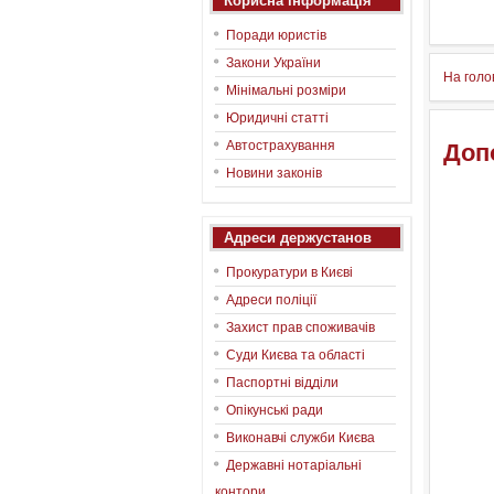
Корисна інформація
Поради юристів
Закони України
На голо
Мінімальні розміри
Юридичні статті
Автострахування
Доп
Новини законів
Адреси держустанов
Прокуратури в Києві
Адреси поліції
Захист прав споживачів
Суди Києва та області
Паспортні відділи
Опікунські ради
Виконавчі служби Києва
Державні нотаріальні
контори