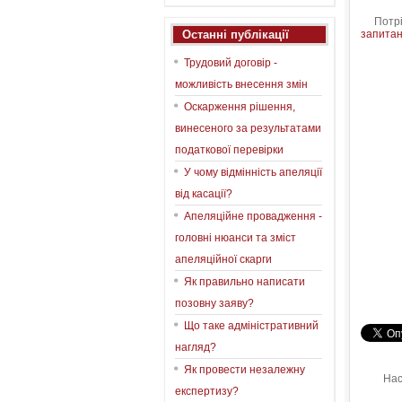
Потрібн
Останні публікації
запитан
Трудовий договір -
можливість внесення змін
Оскарження рішення,
винесеного за результатами
податкової перевірки
У чому відмінність апеляції
від касації?
Апеляційне провадження -
головні нюанси та зміст
апеляційної скарги
Як правильно написати
позовну заяву?
Що таке адміністративний
нагляд?
Як провести незалежну
Нас
експертизу?