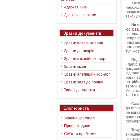
Не по в
Адвокат Київ
необхід
розрахов
Дозвільні системи
закону, 
На я
юриста
Зразки документів
в подал
неправо
підстав
Зразки позовних заяв
покажчи
Зразки договорів
тупикові
Зразки касаційних скарг
Пода
«папір 
Зразки скарг
докумен
відіграє
Зразки апеляційних скарг
організ
потрібн
Зразки заяв до поліції
терміні
Типові документи
Українс
так і в 
Саме ро
Блог юриста
до голо
не вага
допит св
Україна-кримінал
позбавл
Праця людини
Тому мо
Сім'я та проблеми
вирішен
як в осо