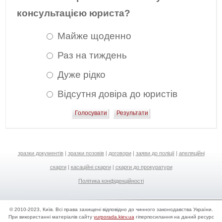
консультацією юриста?
Майже щоденно
Раз на тиждень
Дуже рідко
Відсутня довіра до юристів
зразки документів
|
зразки позовів
|
договори
|
заяви до поліції
|
апеляційні
скарги
|
касаційні скарги
|
скарги до прокуратури
Політика конфіденційності
© 2010-2023, Київ. Всі права захищені відповідно до чинного законодавства України.
При використанні матеріалів сайту
yurporada.kiev.ua
гіперпосилання на даний ресурс